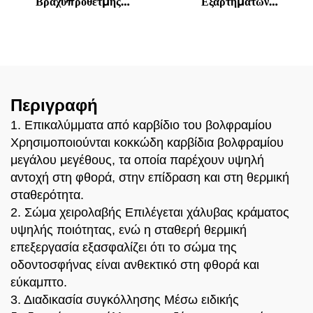
Βραχυπρόθετμης
Εξαρτημάτων
Διάτρησης Πέλματα
Μηχανημάτων Κατασκευής
Πέτρας Κράμα
Προσθήκες Διάτρησης
Βολφραμίου-Κοβαλτίου 42
Πετρώματος Εξοπλισμός
CrMo KRT Υπερχονδρικά
Διάτρησης Πετρωμάτων
Σωματίδια Κράματος
Τρυπάνι
Περιγραφή
1. Επικαλύμματα από καρβίδιο του βολφραμίου
Χρησιμοποιούνται κοκκώδη καρβίδια βολφραμίου
μεγάλου μεγέθους, τα οποία παρέχουν υψηλή
αντοχή στη φθορά, στην επίδραση και στη θερμική
σταθερότητα.
2. Σώμα χειρολαβής Επιλέγεται χάλυβας κράματος
υψηλής ποιότητας, ενώ η σταθερή θερμική
επεξεργασία εξασφαλίζει ότι το σώμα της
οδοντοσφήνας είναι ανθεκτικό στη φθορά και
εύκαμπτο.
3. Διαδικασία συγκόλλησης Μέσω ειδικής