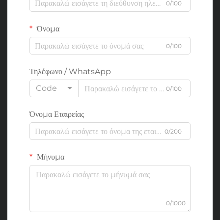
0/100
Όνομα
0/100
Τηλέφωνο / WhatsApp
Code
0/100
Όνομα Εταιρείας
0/200
Μήνυμα
0/1000