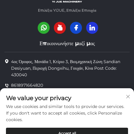
Επιλέξτε YIJUE, Επιλέξτε Επιτυχία
Επικοινωνήστε μαζί μας
4ος Όροφος, Μονάδα 1, Κτίριο 3, Βιομηχανική Ζώνη Sandian
Desiyuan, Περιοχή Dongxihu, Γουχάν, Κίνα Post Code:
430040
8618971664820
8618971664820
We value your privacy
[email protected]
We use cookies and similar tools to provide our services.
If you don't want to accept all cookies, click Personalize
cookies.
Πνευματικά δικαιώματα © Wuhan Yi Jue Tengda Machinery Co.,
LTD
Accept all