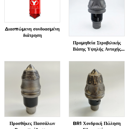
Διασπώμενη συνδυασμένη
διάτρηση
Προμηθεία Στροβιλικής
Βάσης Υψηλής Αντοχής
Μπουλετ Οδόντες
Πολλαπλές Συναρτήσεις
Εργαλεία Εξαγωγής
Προσθήκες Πασσάλων
BR1 Χονδρική Πώληση