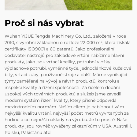
Proč si nás vybrat
Wuhan YIJUE Tengda Machinery Co. Ltd., založená v roce
2010, s výrobní základnou o rozloze 22 000 m², která získala
certifikáty ISO9001 a 60 patentů. Jako profesionální
dodavatel nástrojů pro základové vrtání nabízíme hlavní
produkty, jako jsou vrtací kbelíky, potrubní vložky,
výplachové potrubí, výměnné tyče, jednočlánkové kuželové
bity, vrtací zuby, používané stroje a další. Máme vynikající
týmy zaměřené na vývoj a návrh produktů, kontrolu a
inspekci kvality a řízení společnosti. Za účelem dodání
uspokojivých továrních produktů a služeb jsme zavedli
moderní systém řízení kvality, který přísně odpovídá
mezinárodním normám. Naším cílem je nabídnout vám
nejvyšší kvalitu vrtání, nejvyšší počet metrů vyvrtaných za
hodinu a co nejnižší náklady na výrobu. Je to prosté. Naše
produkty jsou rovněž vyváženy zákazníkům v USA, Austrálii,
Polsku, Pákistánu atd.