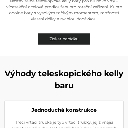
Nastavitelné teleskopické kelly bary pro hluboké vrty –
vícesekční ocelová prodloužení pro rotační zařízení. Kupte
odolné bary s vysokým točivým momentem, možností
vlastní délky a rychlou dodávkou.
Získat nabídku
Výhody teleskopického kelly
baru
Jednoduchá konstrukce
Třecí vrtací trubka je typ vrtací trubky, jejíž vnější