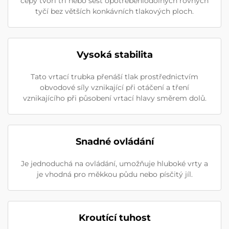
čepy tvoří tři nebo šest opotřebeníodolných rovných
tyčí bez větších konkávních tlakových ploch.
Vysoká stabilita
Tato vrtací trubka přenáší tlak prostřednictvím
obvodové síly vznikající při otáčení a tření
vznikajícího při působení vrtací hlavy směrem dolů.
Snadné ovládání
Je jednoduchá na ovládání, umožňuje hluboké vrty a
je vhodná pro měkkou půdu nebo písčitý jíl.
Kroutící tuhost