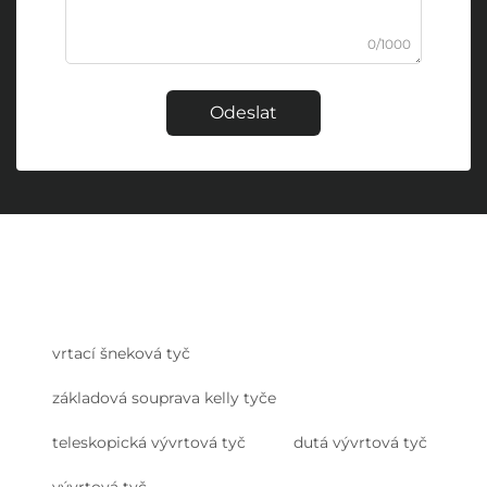
0/1000
Odeslat
vrtací šneková tyč
základová souprava kelly tyče
teleskopická vývrtová tyč
dutá vývrtová tyč
vývrtová tyč