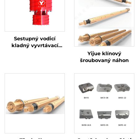
Sestupný vodicí
kladný vyvrtávací
vrtný válec
Yijue klínový
šroubovaný náhon