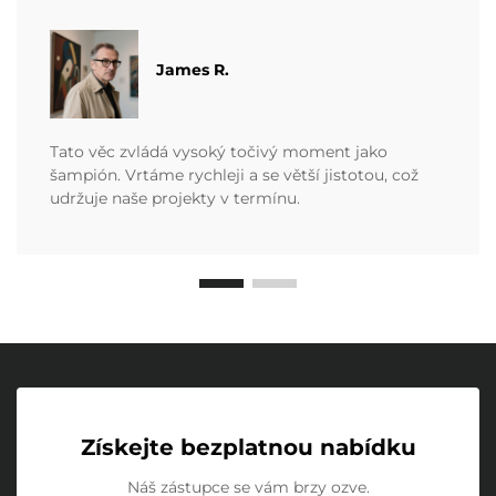
James R.
Tato věc zvládá vysoký točivý moment jako
šampión. Vrtáme rychleji a se větší jistotou, což
udržuje naše projekty v termínu.
Získejte bezplatnou nabídku
Náš zástupce se vám brzy ozve.