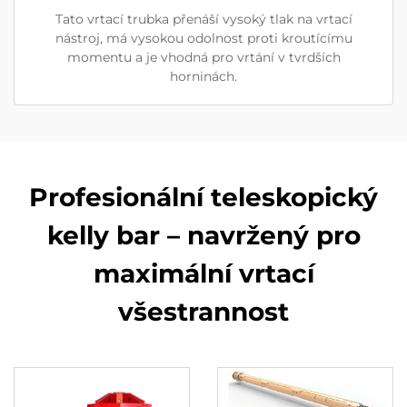
Tato vrtací trubka přenáší vysoký tlak na vrtací
nástroj, má vysokou odolnost proti kroutícímu
momentu a je vhodná pro vrtání v tvrdších
horninách.
Profesionální teleskopický
kelly bar – navržený pro
maximální vrtací
všestrannost