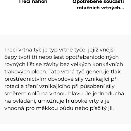
Třecí náhon
Opotřebené součásti
rotačních vrtných
korunek pro základy
Svařovací tyče BA10
BA50-26,5 BA70-38
BA90-35 BA55-22
BA90-42 pro
pouzdrovaný vrták
Třecí vrtná tyč je typ vrtné tyče, jejíž vnější
čepy tvoří tři nebo šest opotřebeníodolných
rovných lišt se závity bez velkých konkávních
tlakových ploch. Tato vrtná tyč generuje tlak
prostřednictvím obvodové síly vznikající při
rotaci a tření vznikajícího při působení síly
směrem dolů na vrtnou hlavu. Je jednoduchá
na ovládání, umožňuje hluboké vrty a je
vhodná pro měkkou půdu nebo písčitý jíl.