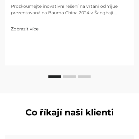
Prozkoumejte inovativní řešení na vrtání od Yijue
prezentovaná na Bauma China 2024 v Šanghaji.
Zažijte excelenci s produkty, které jsou uznávány
návštěvníky ze celého světa. Dozvídejte se více dnes!
Zobrazit více
Co říkají naši klienti