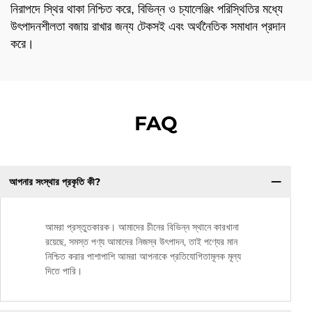
নিরাপদে স্থির থাকা নিশ্চিত করে, বিভিন্ন ও চ্যালেঞ্জিং পরিস্থিতির মধ্যে
উৎপাদনশীলতা বজায় রাখার জন্য টেকসই এবং অর্থনৈতিক সমাধান প্রদান
করে।
FAQ
আপনার সংস্থার প্রকৃতি কী?
আমরা প্রস্তুতকারক। আমাদের চীনের বিভিন্ন স্থানে কারখানা
রয়েছে, সমস্ত পণ্য আমাদের নিজস্ব উৎপাদন, তাই পণ্যের মান
নিশ্চিত করার পাশাপাশি আমরা আপনাকে প্রতিযোগিতামূলক মূল্য
দিতে পারি।