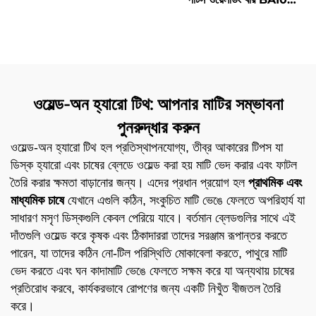
BR1 ক্ষয় প্রতিরোধী ওয়েলডিং
BA50-26.5 BA70-38
কার্বাইড ডটস 20Z ক্ল্যাডিং 60-
BA90-35 BA55-22
26KF KRT 60-30NX 60-
BA90-42 কেসিং ব্যারেলের জন্য
12T22 ভ্যাকুয়াম ওয়েল্ডিং 60-
28K 60-14T24 M01
ওয়েল্ড-অন হ্যারো টিথ: আপনার মাটির সম্ভাবনা
পুনরুদ্ধার করুন
ওয়েল্ড-অন হ্যারো টিথ হল প্রতিস্থাপনযোগ্য, তীব্র আকারের টিপস যা
ডিস্ক হ্যারো এবং চাষের ব্লেডে ওয়েল্ড করা হয় মাটি ভেদ করার এবং ফাটল
তৈরি করার ক্ষমতা বাড়ানোর জন্য। এদের প্রধান প্রয়োগ হল
প্রাথমিক এবং
মাধ্যমিক চাষে
যেখানে এগুলি কঠিন, সংকুচিত মাটি ভেঙে ফেলতে অপরিহার্য যা
সাধারণ মসৃণ ডিস্কগুলি কেবল পেরিয়ে যাবে। বর্তমান ব্লেডগুলির সাথে এই
দাঁতগুলি ওয়েল্ড করে কৃষক এবং ঠিকাদাররা তাদের সরঞ্জাম রূপান্তর করতে
পারেন, যা তাদের কঠিন নো-টিল পরিস্থিতি মোকাবেলা করতে, পাথুরে মাটি
ভেদ করতে এবং ঘন কাদামাটি ভেঙে ফেলতে সক্ষম করে যা অন্যথায় চাষের
প্রতিরোধ করবে, কার্যকরভাবে রোপণের জন্য একটি নিখুঁত বীজতল তৈরি
করে।