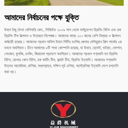
আমাদের নির্বাচনের পক্ষে যুক্তি
উহান ইজু টেংদা মেশিনারি কোং., লিমিটেড ২০০৯ সাল থেকে ফাউন্ডেশন ড্রিলিং বিটস এবং রক
ড্রিলিং টিথ উত্পাদন ও উন্নয়নে বিশেষজ্ঞ। আমাদের কাছে ২০০ জনের বেশি বিক্রয় ও উত্পাদন
কর্মচারী রয়েছে। আমাদের প্রধান অফিস উহান সিটির ডংসিহু জেলার দেসিয়ুয়ান শিল্প পার্কের ৩য়
ভবনে অবস্থিত। চীনে আমাদের ৮টি শাখা কোম্পানি রয়েছে, যা উহান, হেফেই, গুইয়াং, ফোশান,
শেংজেন, কুনমিং, চংকিং, জিয়ামেন প্রদেশে অবস্থিত। আমাদের প্রধান পণ্যগুলি হল ড্রিলিং
বিটস, রোলার কোন বিটস, রক কাটিং টিথ, ফ্ল্যাট টিথ, ড্রিলিং ইত্যাদি। আমাদের পণ্যগুলি
উত্তর আমেরিকা, রাশিয়া, মধ্যপ্রাচ্য, দক্ষিণ-পূর্ব এশিয়া, অস্ট্রেলিয়া ইত্যাদি দেশে রপ্তানি
করা হয়।