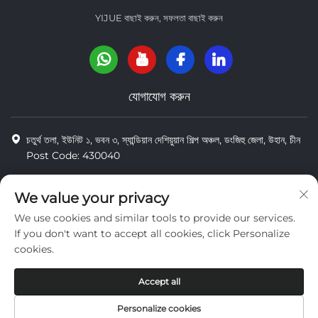
YIJUE বাছাই করুন, সফলতা বাছাই করুন
যোগাযোগ করুন
চতুর্থ তলা, ইউনিট ১, ভবন ৩, স্যান্ডিয়ান দেশিয়ুয়ান শিল্প অঞ্চল, ডংজিহু জেলা, উহান, চীন
Post Code: 430040
8618971664820
We value your privacy
8618971664820
We use cookies and similar tools to provide our services.
[email protected]
If you don't want to accept all cookies, click Personalize
cookies.
কপিরাইট © Wuhan Yi Jue Tengda Machinery Co., LTD
Accept all
গোপনীয়তা
Personalize cookies