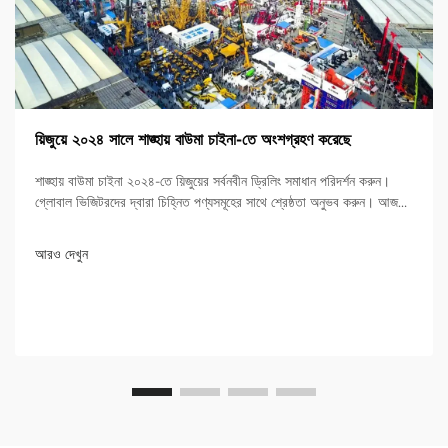
য়িজুয়ে ২০২৪ সালে শাঙ্হায় বাউমা চাইনা-তে অংশগ্রহণ করেছে
শাঙ্হায় বাউমা চাইনা ২০২৪-তে য়িজুয়ের সর্বনবীন ড্রিলিং সমাধান পরিদর্শন করুন।
গ্লোবাল ভিজিটরদের দ্বারা চিহ্নিত পণ্যসমূহের সাথে শ্রেষ্ঠতা অনুভব করুন। আজই
আরও জানুন!
আরও দেখুন