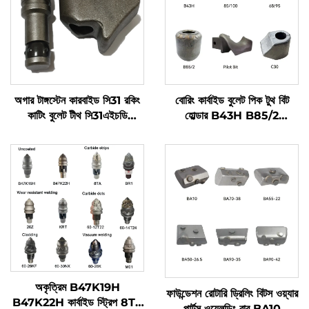
অগার টাঙ্গস্টেন কারবাইড সি31 রকিং
বোরিং কার্বাইড বুলেট পিক টুথ বিট
কাটিং বুলেট টীথ সি31এইচডি
হোল্ডার B43H B85/2
বি47কে22এইচ জন্য বোর পাইল
85/100 পাইলট বিট 68/95
ড্রিলিং রিগ মেশিন
C30
অকৃত্রিম B47K19H
ফাউন্ডেশন রোটারি ড্রিলিং বিটস ওয়্যার
B47K22H কার্বাইড স্ট্রিপ 8TA
পার্টস ওয়েলডিং বার BA10