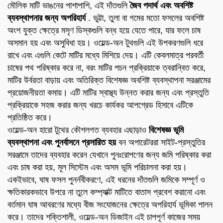
মৌলিক মাটি ভাঙনের পাশাপাশি, এই দাঁতগুলি
জৈব পদার্থ এবং অবশিষ্ট
ব্যবস্থাপনার জন্য অপরিহার্য
. ভুট্টা, তুলা বা গমের মতো ফসলের অবশিষ্ট
অংশ যুক্ত ক্ষেত্রে মসৃণ ডিস্কগুলি বন্ধ হয়ে যেতে পারে, যার ফলে চাষ
অসমান হয় এবং অসুবিধা হয়। ওয়েল্ড-অন টুথগুলি এই উপকরণগুলি ধরে
রাখে এবং এগুলি কেটে মাটির মধ্যে মিশিয়ে দেয়। এটি কেবলমাত্র পরবর্তী
চাষের পথ পরিষ্কার করে না, বরং মাটির পচন প্রক্রিয়াকে ত্বরান্বিত করে,
মাটির উর্বরতা বাড়ায় এবং অতিরিক্ত বিশেষজ্ঞ অবশিষ্ট ব্যবস্থাপনা সরঞ্জামের
প্রয়োজনীয়তা কমায়। এটি মাটির স্বাস্থ্য উন্নত করার জন্য এবং প্রস্তুতি
প্রক্রিয়াকে সহজ করার জন্য খরচে কার্যকর আপগ্রেড হিসাবে এটিকে
প্রতিষ্ঠিত করে।
ওয়েল্ড-অন হারো টুথের কৌশলগত ব্যবহার এছাড়াও
বিশেষজ্ঞ ভূমি
ব্যবস্থাপনা এবং পুনর্বাসনে প্রসারিত হয়
বন অপারেটররা সাইট-প্রস্তুতির
সরঞ্জামে তাদের ব্যবহার করেন যেখানে পুনঃরোপণের জন্য জমি পরিষ্কার করা
এবং চাষ করা হয়, মূল সিস্টেম এবং অসম ভূমি পরিচালনা করা হয়।
একইভাবে, ঘাষ ফসল পুনর্নবীকরণে, এই ধরনের দাঁতগুলি জমিকে সম্পূর্ণ ও
ক্ষতিকারকভাবে উপরে না তুলে কম্প্যাক্ট মাটিতে বাতাস প্রবেশ করানো এবং
বর্তমান ঘাষ আবরণের মধ্যে বীজ সংযোজনের ক্ষেত্রে অপরিহার্য ভূমিকা পালন
করে। তাদের শক্তিশালী, ওয়েল্ড-অন ডিজাইন এই চাপপূর্ণ কাজের সময়