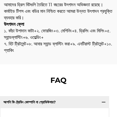
আমাদের ড্রিল বিটগুলি তৈরিতে 11 বছরের উৎপাদন অভিজ্ঞতা রয়েছে।
কার্বাইড টিপস এবং বডির মান নিশ্চিত করতে আমরা উন্নত উৎপাদন প্রযুক্তি
ব্যবহার করি।
উৎপাদন ফ্লো
১. কাঁচা উপাদান কাটা→২. ফোরজিং→৩. মেশিনিং→৪. ড্রিলিং এবং মিলিং→৫.
স্যান্ডব্লাস্টিং→৬. ওয়েল্ডিং→
৭. হিট ট্রিটমেন্ট→৮. আবার স্যান্ড ব্লাস্টিং করা→৯. এনটিরাস্ট ট্রিটমেন্ট→১০.
প্যাকিং
FAQ
আপনি কি ট্রেডিং কোম্পানি না প্রোডিউসার?