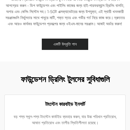
আপগ্রেড করুন - ডিপ ফাউন্ডেশন এবং পাইলিং কাজের জন্য হাই-পারফরম্যান্স ড্রিলিং বালতি,
অগার এবং কেসিং সিস্টেম সহ। 1-50ট এক্সক্যাভেটরের জন্য উপযুক্ত, এই স্থায়ী খননকারী
সরঞ্জামগুলি নির্ভুলতার সাথে পাথুরে মাটি, শক্ত স্তর এবং গভীর গর্ত নিয়ে কাজ করে। দ্রুততর
এবং আরও কার্যকর ফাউন্ডেশন প্রকল্পের জন্য ওইএম-মানের সরঞ্জাম। আজই অর্ডার করুন!
একটি উদ্ধৃতি পান
ফাউন্ডেশন ড্রিলিং টুলসের সুবিধাগুলি
টাংস্টেন কারবাইড ইনসার্ট
বড় শস্য স্থূল-শস্য টাংস্টেন কার্বাইড ব্যবহার করুন, যার উচ্চ পরিধান প্রতিরোধ,
আঘাত প্রতিরোধ এবং তাপীয় স্থিতিশীলতা রয়েছে।