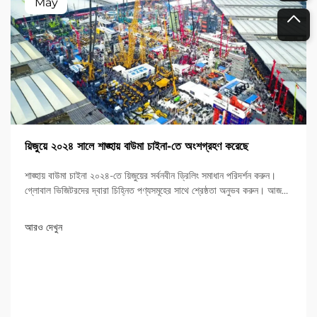
May
য়িজুয়ে ২০২৪ সালে শাঙ্হায় বাউমা চাইনা-তে অংশগ্রহণ করেছে
শাঙ্হায় বাউমা চাইনা ২০২৪-তে য়িজুয়ের সর্বনবীন ড্রিলিং সমাধান পরিদর্শন করুন।
গ্লোবাল ভিজিটরদের দ্বারা চিহ্নিত পণ্যসমূহের সাথে শ্রেষ্ঠতা অনুভব করুন। আজই
আরও জানুন!
আরও দেখুন