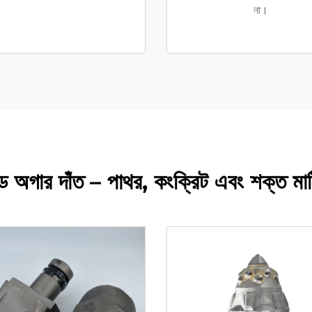
না।
বাইড অগার দাঁত – পাথর, কংক্রিট এবং শক্ত মাটি