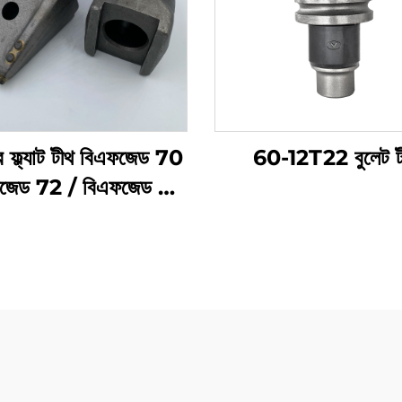
 ফ্ল্যাট টীথ বিএফজেড 70
60-12T22 বুলেট ট
ফজেড 72 / বিএফজেড 80
ভূমি ড্রিলিং বাকেট রোটারি
্রিলিং অগার টীথ জন্য