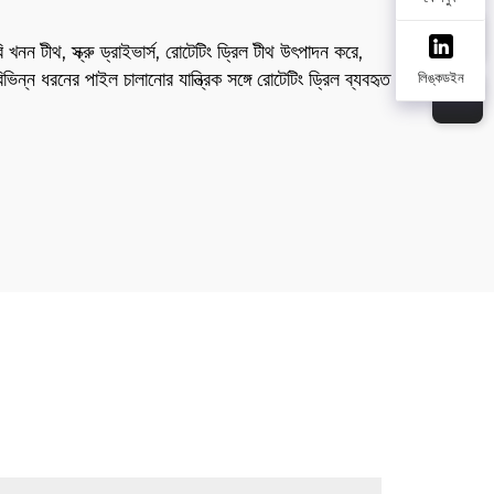
খনন টীথ, স্ক্রু ড্রাইভার্স, রোটেটিং ড্রিল টীথ উৎপাদন করে,
ইল চালানোর যান্ত্রিক সঙ্গে রোটেটিং ড্রিল ব্যবহৃত
লিঙ্কডইন