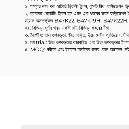
১. পণ্যের নাম: রক রোটারি ড্রিলিং টুলস, বুলেট টীথ, ফাউন্ডেশন ড্র
২. ব্যবহার: রোটেটিং ড্রিল হল এমন এক ধরনের ভবন ফাউন্ডেশন ইঞ্জিন
মডেল অন্তর্ভুক্ত B47K22, B47K19H, B47K22H, 3050-
হয়, বিভিন্ন ঘূর্ণন খনন একটি বিট, বিভিন্ন ধরনের টীথ।
৩. বৈশিষ্ট্য: ভাল গুণবত্তা, উচ্চ শক্তি, উচ্চ মোটর প্রতিরোধ, দীর্
৪. মatrial: উচ্চ গুণবত্তার কারবাইড এবং উচ্চ গুণবত্তার ইস্প
৫. MOQ: পরীক্ষা এবং ট্রায়াল অর্ডারের জন্য কোন আবেদন নে