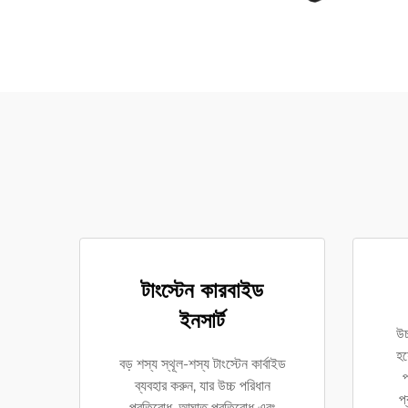
টাংস্টেন কারবাইড
ইনসার্ট
উচ
হয
বড় শস্য স্থূল-শস্য টাংস্টেন কার্বাইড
প
ব্যবহার করুন, যার উচ্চ পরিধান
প
প্রতিরোধ, আঘাত প্রতিরোধ এবং