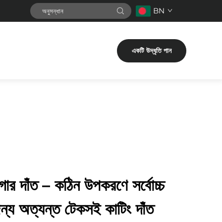
BN
একটি উদ্ধৃতি পান
অগার দাঁত – কঠিন উপকরণে সর্বোচ্চ
 জন্য অত্যন্ত টেকসই কাটিং দাঁত