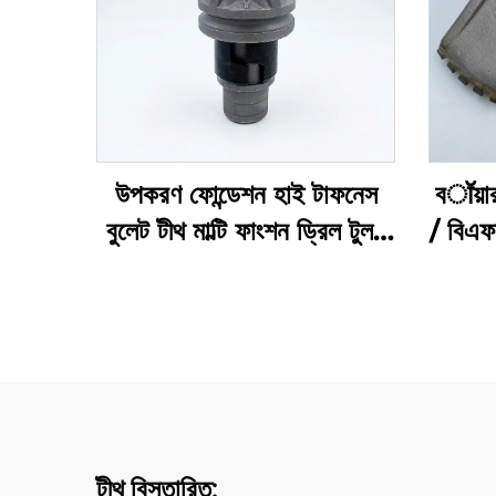
উপকরণ ফোন্ডেশন হাই টাফনেস
বॉয়ার
বুলেট টীথ মাল্টি ফাংশন ড্রিল টুলস
/ বিএ
হোয়োলসেল রোটারি পাইল
মাটি 
ড
টীথ বিস্তারিত: