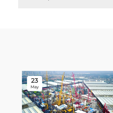
23
May