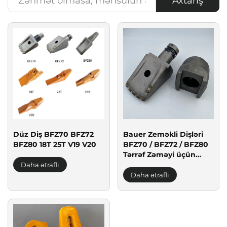
Axtarış
Düz Diş BFZ70 BFZ72
Bauer Zeməkli Dişləri
BFZ80 18T 25T V19 V20
BFZ70 / BFZ72 / BFZ80
Tərrəf Zəməyi üçün
Qayırmaq Balası
Daha ətraflı
Döyüşlü Qayırmaq
Daha ətraflı
Dişləri