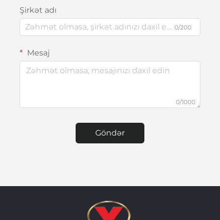
Şirkət adı
0/200
Mesaj
0/1000
Göndər