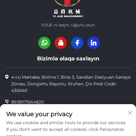
YIJUE-ni seçin, Uğurlu olun
Bizimlə əlaqə saxlayın
4-cü Mərtəbə, Bölmə 1, Bina 3, Sandian Desiyuan Sənaye
Zonası, Dongxihu Rayonu, Wuhan, Çin Post Code:
430040
8618971664820
8618971664820
We value your privacy
We use cookies and similar tools to provide our services.
[email protected]
If you don't want to accept all cookies, click Personalize