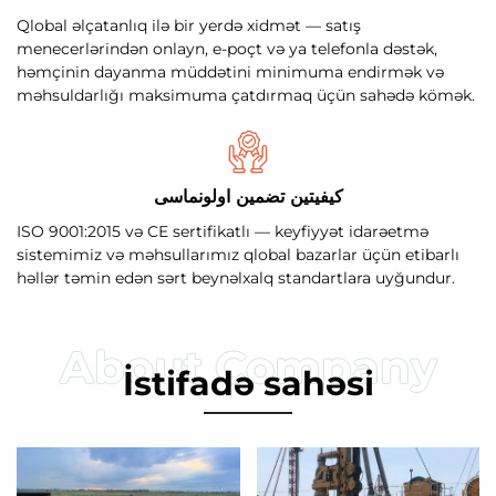
Qlobal əlçatanlıq ilə bir yerdə xidmət — satış
menecerlərindən onlayn, e-poçt və ya telefonla dəstək,
həmçinin dayanma müddətini minimuma endirmək və
məhsuldarlığı maksimuma çatdırmaq üçün sahədə kömək.
کیفیتین تضمین اولونماسی
ISO 9001:2015 və CE sertifikatlı — keyfiyyət idarəetmə
sistemimiz və məhsullarımız qlobal bazarlar üçün etibarlı
həllər təmin edən sərt beynəlxalq standartlara uyğundur.
İstifadə sahəsi