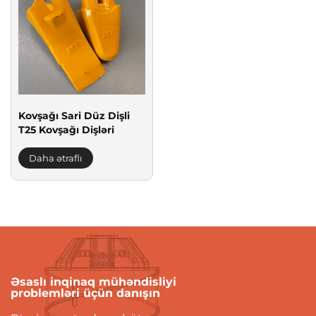
Kovşağı Sari Düz Dişli
T25 Kovşağı Dişləri
Daha ətraflı
Əsaslı inqinaq mühəndisliyi
problemləri üçün danışın