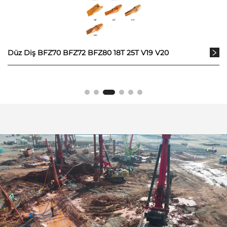
Düz Diş BFZ70 BFZ72 BFZ80 18T 25T V19 V20