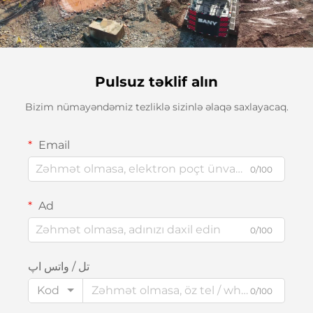
Pulsuz təklif alın
Bizim nümayəndəmiz tezliklə sizinlə əlaqə saxlayacaq.
Email
0/100
Ad
0/100
تل / واتس اپ
Kod
0/100