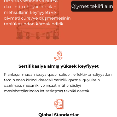
Biz sizə vaxtında və bütçə
Qiymət təklifi alın
daxilində ehtiyacınız olan
məhsulların keyfiyyəti və
qiyməti cürəyyə düşməməsinin
təhlükəsindən kömək edirik
Sertifikasiya almış yüksək keyfiyyət
Planlaşdırmadan icraya qədər səliqəli, effektiv əməliyyatları
təmin edən birinci dərəcəli dərinlik qazma, quyuların
qazılması, mexaniki və inşaat mühəndisliyi
məsləhətçilərindən ixtisaslaşmış texniki dəstək.
Qlobal Standartlar