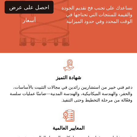
احصل على عرض
نساعدك على تجنب فخ تقديم الجودة
والقيمة للمنتجات التي تحتاجها في
أسعار
الوقت المحدد وفي حدود الميزانية
شهادة التميز
دعم فني خبير من استشاريين رائدين في مجالات التثبيت بالأساسات،
والحفر، والهندسة الميكانيكية، والهندسة المدنية—ضامنًا عمليات سلسة
وفعّالة من مرحلة التخطيط وحتى التنفيذ.
المعايير العالمية