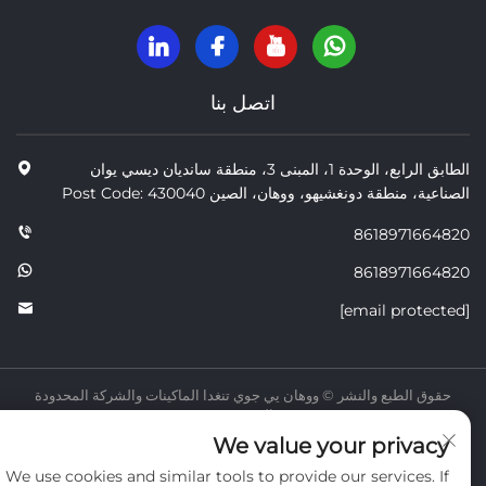
اتصل بنا
الطابق الرابع، الوحدة 1، المبنى 3، منطقة سانديان ديسي يوان
الصناعية، منطقة دونغشيهو، ووهان، الصين Post Code: 430040
8618971664820
8618971664820
[email protected]
حقوق الطبع والنشر © ووهان يي جوي تنغدا الماكينات والشركة المحدودة
الخصوصية
We value your privacy
We use cookies and similar tools to provide our services. If