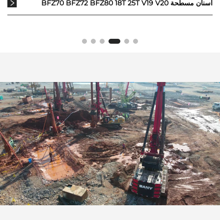
أسنان مسطحة BFZ70 BFZ72 BFZ80 18T 25T V19 V20