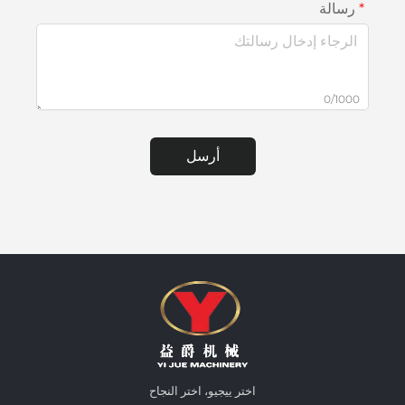
رسالة
0/1000
أرسل
اختر ييجيو، اختر النجاح