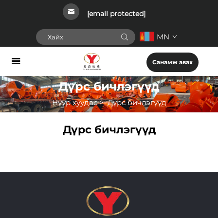
[email protected]
MN
Санамж авах
Дүрс бичлэгүүд
Нүүр хуудас
>
Дүрс бичлэгүүд
Дүрс бичлэгүүд