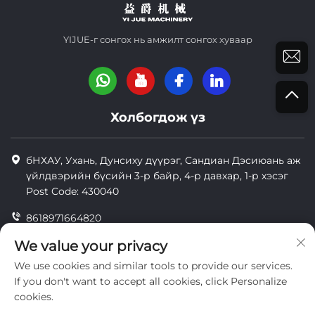
YIJUE-г сонгох нь амжилт сонгох хуваар
Холбогдож үз
бНХАУ, Ухань, Дунсиху дүүрэг, Сандиан Дэсиюань аж
үйлдвэрийн бүсийн 3-р байр, 4-р давхар, 1-р хэсэг
Post Code: 430040
8618971664820
8618971664820
We value your privacy
We use cookies and similar tools to provide our services.
[email protected]
If you don't want to accept all cookies, click Personalize
cookies.