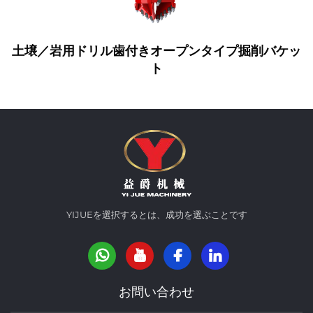
リル歯付きオープンタイプ掘削バケッ
イージュ
ト
YIJUEを選択するとは、成功を選ぶことです
お問い合わせ