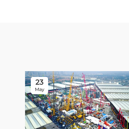
23
May