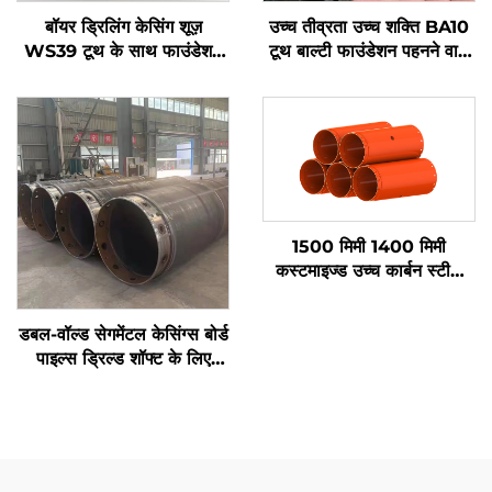
बॉयर ड्रिलिंग केसिंग शूज़
उच्च तीव्रता उच्च शक्ति BA10
WS39 टूथ के साथ फाउंडेशन
टूथ बाल्टी फाउंडेशन पहनने वाले
वर्क एक्सेसरीज़ के लिए
भागों पर वेल्ड करना केसिंग के
लिए
1500 मिमी 1400 मिमी
कस्टमाइज्ड उच्च कार्बन स्टील
रोटरी ड्रिलिंग रिग बोर पाइल
टूल्स केसिंग ट्यूब
डबल-वॉल्ड सेगमेंटल केसिंग्स बोर्ड
पाइल्स ड्रिल्ड शॉफ्ट के लिए
अस्थायी केसिंग