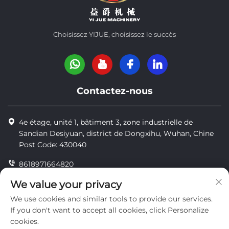
Choisissez YIJUE, choisissez le succès
Contactez-nous
4e étage, unité 1, bâtiment 3, zone industrielle de
Sandian Desiyuan, district de Dongxihu, Wuhan, Chine
Post Code: 430040
8618971664820
8618971664820
We value your privacy
We use cookies and similar tools to provide our services.
[email protected]
If you don't want to accept all cookies, click Personalize
cookies.