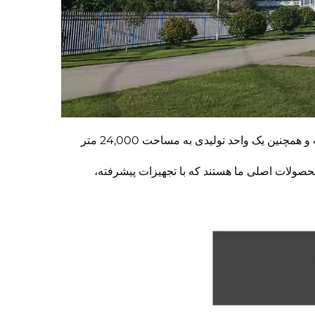
از سال 2009 ییجوه با بیش از 14 سال سابقه در تولید قطعات ماشین‌آلات معدنی تأسیس شد و دفتر مرکزی آن در ووهان است و همچنین یک واحد تولیدی به مساحت 24,000 متر
صولات اصلی ما هستند که با تجهیزات پیشرفته،