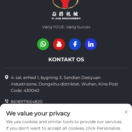
Vælg YIJUE, Vælg Succes
KONTAKT OS
4. sal, enhed 1, bygning 3, Sandian Desiyuan
industrizone, Dongxihu-distriktet, Wuhan, Kina Post
Code: 430040
8618971664820
8618971664820
We value your privacy
We use cookies and similar tools to provide our services.
[email protected]
If you don't want to accept all cookies, click Personalize