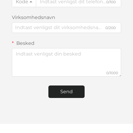
Kode
0/100
Virksomhedsnavn
0/200
Besked
0/1000
Send