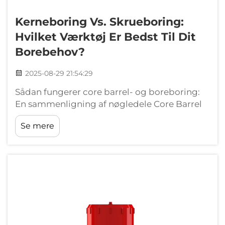
Kerneboring Vs. Skrueboring:
Hvilket Værktøj Er Bedst Til Dit
Borebehov?
2025-08-29 21:54:29
Sådan fungerer core barrel- og boreboring:
En sammenligning af nøgledele Core Barrel
Boring: Princip og fordele ved
Se mere
prøveintegritet Core barrel-boringsteknikken
omfatter en hul roterende cylinder udstyret
med skærede tænder, som trækker en
massiv cylinder...