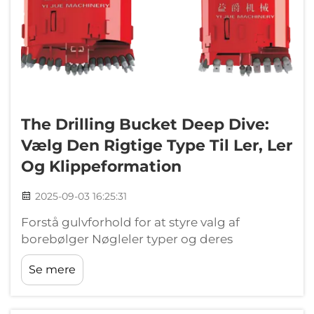
The Drilling Bucket Deep Dive:
Vælg Den Rigtige Type Til Ler, Ler
Og Klippeformation
2025-09-03 16:25:31
Forstå gulvforhold for at styre valg af
borebølger Nøgleler typer og deres
borekarakteristika: Ler, sand, silt, grus og
Se mere
mudder Når man arbejder med
sammenhængende jordarter som ler, har
operatører brug for borebølger med