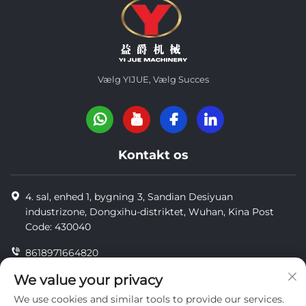
Vælg YIJUE, Vælg Succes
Kontakt os
4. sal, enhed 1, bygning 3, Sandian Desiyuan
industrizone, Dongxihu-distriktet, Wuhan, Kina Post
Code: 430040
8618971664820
8618971664820
We value your privacy
We use cookies and similar tools to provide our services.
[email protected]