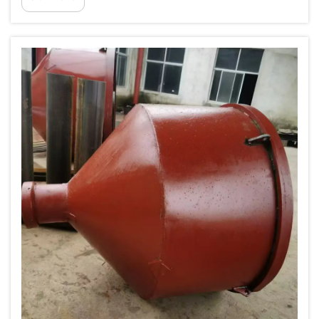
wolframkarbid markant forbedrer slidstyrke
kugle-tænder belagt med wolframkarbid
holder meget længere end vi...