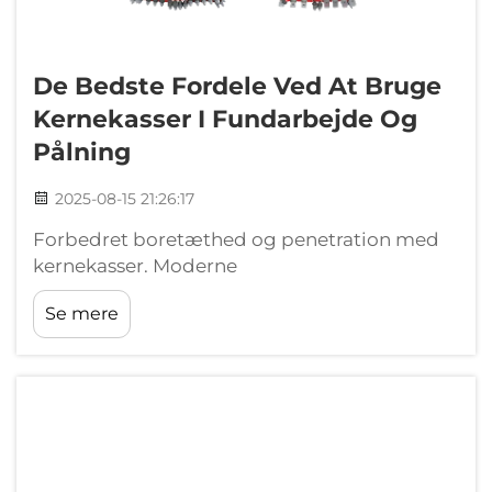
De Bedste Fordele Ved At Bruge
Kernekasser I Fundarbejde Og
Pålning
2025-08-15 21:26:17
Forbedret boretæthed og penetration med
kernekasser. Moderne
fundamenteringsprojekter opnår 22 %
Se mere
hurtigere borehastigheder i
granitformationer ved brug af kernekasser
med Down-The-Hole (DTH) hammer-
systemer, ifølge 2025 geotekniske
effektivitets...