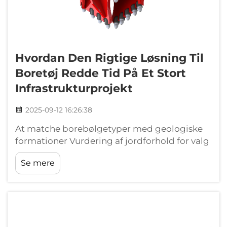
Hvordan Den Rigtige Løsning Til
Boretøj Redde Tid På Et Stort
Infrastrukturprojekt
2025-09-12 16:26:38
At matche borebølgetyper med geologiske
formationer Vurdering af jordforhold for valg
af borebølge Valg af den rigtige borebølge
Se mere
starter med at se, hvad der faktisk er i jorden.
Ifølge nyeste undersøgelser fra
geoteknikken...