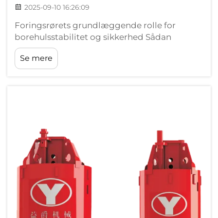
2025-09-10 16:26:09
Foringsrørets grundlæggende rolle for
borehulsstabilitet og sikkerhed Sådan
forhindrer foringsrør kollaps af borehullet
Se mere
under boreoperationer Foringsrøret fungerer
som en strukturel eksoskelet for borehuller,
der modstår laterale jordtryk, som i
gennemsnit...