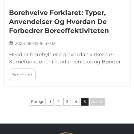
Borehvelve Forklaret: Typer,
Anvendelser Og Hvordan De
Forbedrer Boreeffektiviteten
2025-08-05 16:47:02
Hvad er borehylder og hvordan virker de?
Kernefunktioner i fundamentboring Bønder
borer tre hovedopgaver under
Se mere
fundamentarbejde: at grave jord ud, slippe af
med skrald og danne de lige huller vi har
brug for. De forbinder til store d...
Forrige
1
2
3
4
5
Næste