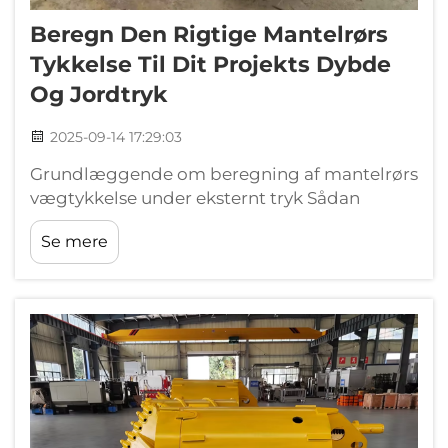
Beregn Den Rigtige Mantelrørs
Tykkelse Til Dit Projekts Dybde
Og Jordtryk
2025-09-14 17:29:03
Grundlæggende om beregning af mantelrørs
vægtykkelse under eksternt tryk Sådan
påvirker eksterne jord- og hydrostatiske tryk
Se mere
mantelens integritet Jordens kompression
udefra og vægten af vand ovenpå genererer
kræfter, der presser mod sidefladerne...