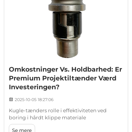
Omkostninger Vs. Holdbarhed: Er
Premium Projektiltænder Værd
Investeringen?
2025-10-05 18:27:06
Kugle-tænders rolle i effektiviteten ved
boring i hårdt klippe materiale
sammensætning og dets indvirkning på
Se mere
kugle-tænders holdbarhed hvorfor