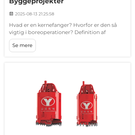
Byggeprojekter
2025-08-13 21:25:58
Hvad er en kernefanger? Hvorfor er den så
vigtig i boreoperationer? Definition af
kernefanger, funktioner og ingeniørdesign i
Se mere
geologisk og bygningsboring. Definition og
primær funktion af kernenfangere i geologisk
og bygningsboring...