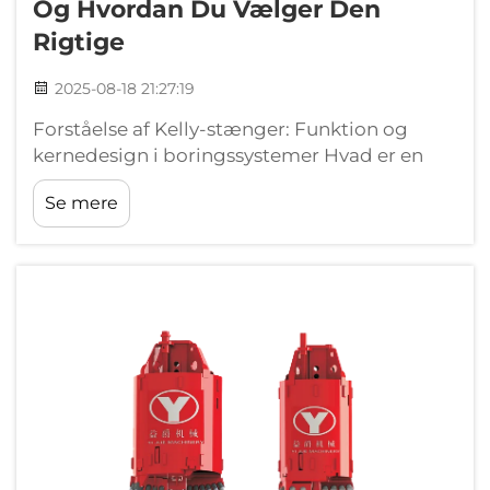
Og Hvordan Du Vælger Den
Rigtige
2025-08-18 21:27:19
Forståelse af Kelly-stænger: Funktion og
kernedesign i boringssystemer Hvad er en
Kelly-stang i rotationsboringssystemer?
Se mere
Kelly-stangen fungerer som den vigtigste
forbindelse til overførsel af drejekraft i
rotationsboringer, og forbinder i bund og
grund den roterende mekanisme...