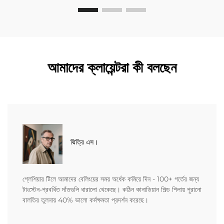
আমাদের ক্লায়েন্টরা কী বলছেন
দ্মিত্রি এস।
গ্লেশিয়ার টিলে আমাদের বেলিংয়ের সময় অর্ধেক কমিয়ে দিন - 100+ গর্তের জন্য
টাংস্টেন-প্রবর্ধিত দাঁতগুলি ধারালো থেকেছে। কঠিন কানাডিয়ান শিল্ড শিলায় পুরানো
বালতির তুলনায় 40% ভালো কর্মক্ষমতা প্রদর্শন করেছে।