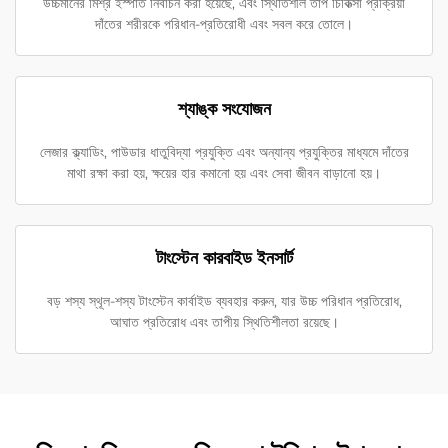
উচ্চমানের মিশ্র ইস্পাত নির্বাচন করা হয়েছে, এবং স্থিতিশীল তাপ চিকিত্সা প্রক্রিয়া
দাঁতের শরীরকে পরিধান-প্রতিরোধী এবং সবল করে তোলে।
শ্যাঙ্ক সংযোজন
লেজার ক্ল্যাডিং, পাউডার ধাতুবিদ্যা প্রযুক্তি এবং অন্যান্য প্রযুক্তির মাধ্যমে দাঁতের
মাথা রক্ষা করা হয়, ক্ষয়ের হার কমানো হয় এবং সেবা জীবন বাড়ানো হয়।
টাংস্টেন কারবাইড ইনসার্ট
বড় শস্য স্থূল-শস্য টাংস্টেন কার্বাইড ব্যবহার করুন, যার উচ্চ পরিধান প্রতিরোধ,
আঘাত প্রতিরোধ এবং তাপীয় স্থিতিশীলতা রয়েছে।