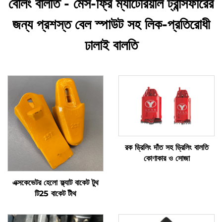
বেলিং বালতি - মেস-ফ্রি ম্যাটেরিয়াল ট্রান্সফারের
জন্য প্রশস্ত বেল স্পাউট সহ লিক-প্রতিরোধী
ঢালাই বালতি
রক ড্রিলিং দাঁত সহ ড্রিলিং বালতি
কোণাকার ও সোজা
এক্সকেভেটর হেলো ফ্ল্যাট বাকেট টুথ
টি25 বাকেট টীথ