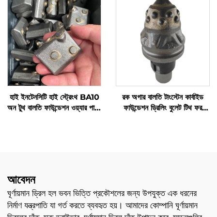
হাই ইনটেনসিটি হাই স্ট্রেংথ BA10
রক অগার বালতি টাংস্টেন কার্বাইড
অন টুথ বালতি ফাউন্ডেশন ওয়্যার পার্টস
ফাউন্ডেশন ড্রিলিং বুলেট টিথ ফর
ফর কেসিং
পাইলিং মেশিন
আবেদন
ঘূর্ণায়মান ড্রিল হল ভবন ভিত্তি প্রকৌশলের জন্য উপযুক্ত এক ধরনের
নির্মাণ যন্ত্রপাতি যা গর্ত করতে ব্যবহৃত হয়। আমাদের কোম্পানি ঘূর্ণায়মান