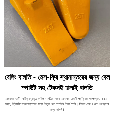
বেলিং বালতি - মেস-ফ্রি স্থানান্তরের জন্য বেল
স্পাউট সহ টেকসই ঢালাই বালতি
আমাদের ভারী-দায়িত্বপ্রসূত বেলিং বালতির সাথে আপনার ঢালাই প্রক্রিয়া আপগ্রেড করুন -
মসৃণ, ছিটমহীন স্থানান্তরের জন্য নির্ভুল বেল স্পাউট দিয়ে তৈরি। নির্মাণ এবং DIY প্রকল্পের
জন্য আদর্শ।