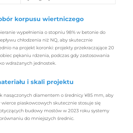
obór korpusu wiertniczego
ieranie wypełnienia o stopniu 98% w betonie do
epływu chłodzenia niż NQ, aby skutecznie
nio na projekt koronki: projekty przekraczające 20
iec pękaniu rdzenia, podczas gdy zastosowania
bko wdrażanych jednostek.
teriału i skali projektu
k nasączonych diamentem o średnicy ¥85 mm, aby
w wierce piaskowcowych skutecznie stosuje się
dotyczących budowy mostów w 2023 roku systemy
orównaniu do mniejszych średnic.