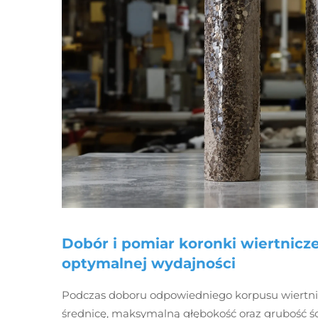
Dobór i pomiar koronki wiertnicz
optymalnej wydajności
Podczas doboru odpowiedniego korpusu wiertnic
średnicę, maksymalną głębokość oraz grubość ś