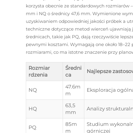
korzysta obecnie ze standardowych rozmiarów –
mm i NQ o średnicy 47,6 mm. Wymienione wym
uzyskiwaniem odpowiedniej jakości próbek a ut
techniczne dotyczące metod wierceń ujawniają 
średnicach, takie jak PQ, dają rzeczywiście lepsze
pewnymi kosztami. Wymagają one około 18–22 p
rozmiarami, co ma istotne znaczenie przy plano
Rozmiar
Średni
Najlepsze zastos
rdzenia
ca
47.6m
NQ
Eksploracja ogóln
m
63,5
HQ
Analizy struktural
mm
85m
Studium wykonaln
PQ
m
górniczej