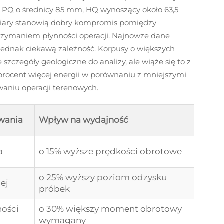
 PQ o średnicy 85 mm, HQ wynoszący około 63,5
iary stanowią dobry kompromis pomiędzy
rzymaniem płynności operacji. Najnowze dane
jednak ciekawą zależność. Korpusy o większych
 szczegóły geologiczne do analizy, ale wiąże się to z
rocent więcej energii w porównaniu z mniejszymi
waniu operacji terenowych.
owania
Wpływ na wydajność
a
o 15% wyższe prędkości obrotowe
o 25% wyższy poziom odzysku
nej
próbek
ości
o 30% większy moment obrotowy
wymagany