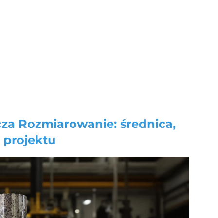
cza
Rozmiarowanie: średnica,
 projektu