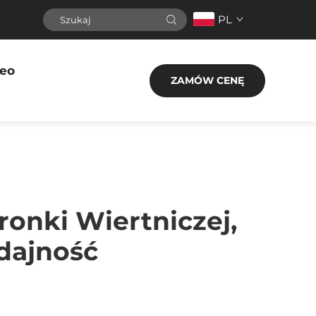
PL
eo
ZAMÓW CENĘ
onki Wiertniczej,
dajność