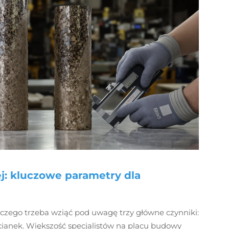
ej: kluczowe parametry dla
zego trzeba wziąć pod uwagę trzy główne czynniki:
cianek. Większość specjalistów na placu budowy