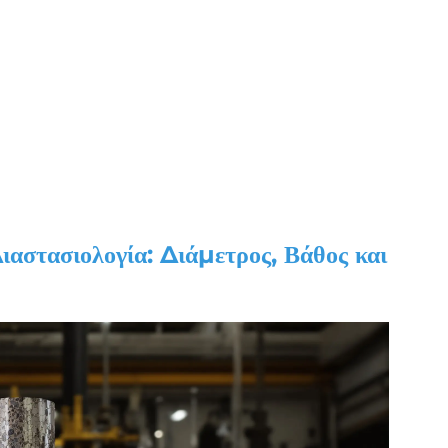
ιαστασιολογία: Διάμετρος, Βάθος και