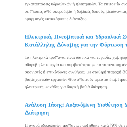
εγκαταστάσεις υδραυλικών ή ηλεκτρικών. Τα επιτοπία συ
σε πλάκες από σκυρόδεμα ή δομικές δοκούς, μειώνοντα
εφαρμογές κατακόρυφης διάνοιξης.
Ηλεκτρικά, Πνευματικά και Υδραυλικά Σ
Κατάλληλης Δύναμης για την Φόρτωση τ
Τα ηλεκτρικά τρυπάνια είναι ιδανικά για εργασίες χαμηλ
αθόρυβη λειτουργία και συμβατότητα με το τυποποιημέν
σκονιστές ή επικίνδυνες συνθήκες, με σταθερή παροχή 
βιομηχανικών εργασιών που απαιτούν φρεάτια διαμέτρου
ηλεκτρικές μονάδες για διαρκή βαθιά διάτρηση.
Ανάλυση Τάσης: Αυξανόμενη Υιοθέτηση 
Διάτρηση
Η αγορά υδραυλικών τρυπανιών αυξήθηκε κατά 19% σε ετ