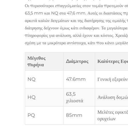
Οι περισσότεροι επαγγελματίες στον τομέα προτιμούν
63,5 mm και NQ στα 47,6 mm. Αυτές οι διαστάσεις προ
αρκετά καλών δειγμάτων και της διατήρησης της ομαλής π
διάτρησης δείχνουν όμως κάτι ενδιαφέρον. Τα μεγαλύτερ
πληροφορίες για ανάλυση, αλλά έχουν και κόστος. Χρειάζ
σχέση με τα μικρότερα αντίστοιχα, κάτι που κάνει μεγάλ
Μέγεθος
Διάμετρος
Καλύτερες Εφ
πυρήνα
NQ
47.6mm
Γενική εξερεύ
63,5
HQ
Ανάλυση δομώ
χιλιοστά
Μελέτες εφικτ
PQ
85mm
ορυχείων